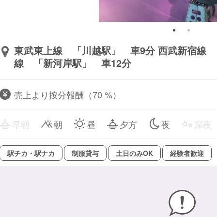
東武東上線 「川越駅」 車9分 西武新宿線 
線 「新河岸駅」 車12分
売上より按分報酬（70 %）
早朝
朝
昼
夕方
夜
深夜
駅チカ・駅ナカ
制服貸与
土日のみOK
経験者歓迎