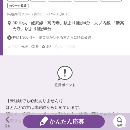
Wワーク歓迎
掲載期間 21年07月22日〜37年01月01日
JR 中央・総武線「高円寺」駅より徒歩4分 丸ノ内線 「新高
円寺」駅より徒歩9分
時給1,300円～（※英語が話せる方さらに時給優遇）
早朝
朝
昼
夕方
夜
深夜
注目ポイント
【未経験でも心配ありません♪】
ほとんどの方は未経験から始めています。
明るく、笑顔で、スポーツが好きな方！健康に興味がある方！
先輩スタッフがついて丁寧にお教えします。
かんたん応募
検索
戻る