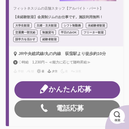
フィットネスジムの店舗スタッフ【アルバイト・パート】
【未経験歓迎】会員制ジムのお仕事です。施設利用無料！
大学生歓迎
主婦・主夫歓迎
シフト制勤務
未経験者歓迎
交通費一部支給
制服貸与
平日のみOK
フリーター歓迎
語学力を活かす
経験者歓迎
JR中央総武線/丸の内線 荻窪駅より徒歩約10分
◇時給 1,230円～ ≪能力に応じて随時昇給≫
早朝
朝
昼
夕方
夜
深夜
かんたん応募
電話応募
検索