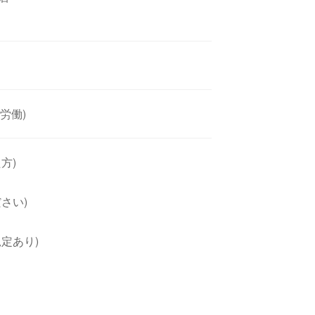
間労働)
方)
さい)
定あり)