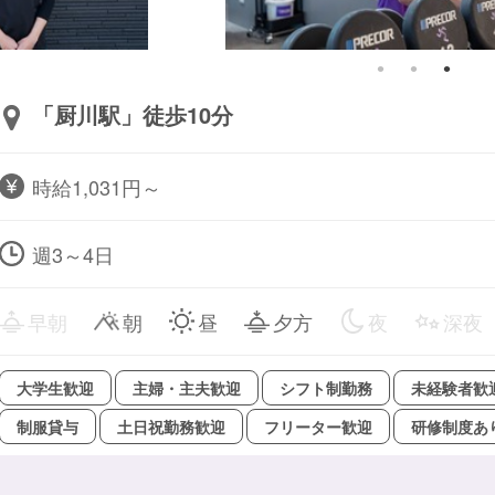
「厨川駅」徒歩10分
時給1,031円～
週3～4日
早朝
朝
昼
夕方
夜
深夜
大学生歓迎
主婦・主夫歓迎
シフト制勤務
未経験者歓
制服貸与
土日祝勤務歓迎
フリーター歓迎
研修制度あ