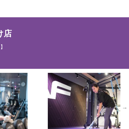
応募情報
け店
ト】