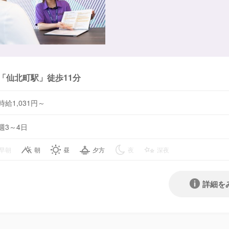
「仙北町駅」徒歩11分
時給1,031円～
週3～4日
早朝
朝
昼
夕方
夜
深夜
詳細を