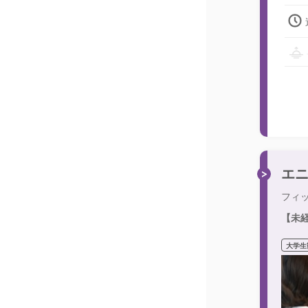
エ
フィ
【未
大学生