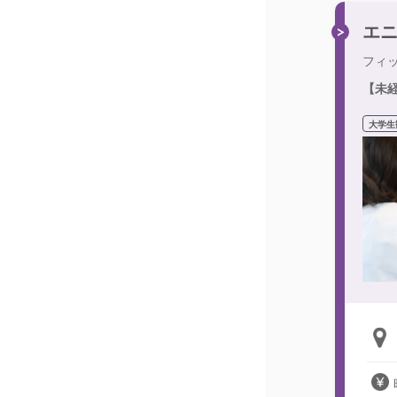
エ
フィ
【未
大学生