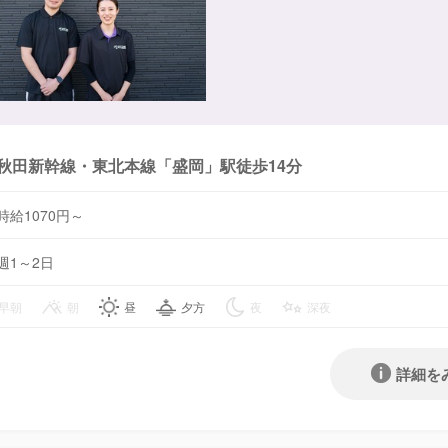
秋田新幹線・東北本線「盛岡」駅徒歩14分
時給1070円～
週1～2日
早朝
朝
昼
夕方
夜
深夜
詳細を