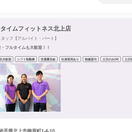
ニタイムフィットネス北上店
スタッフ【アルバイト・パート】
験・フルタイムも大歓迎！！
主夫歓迎
シフト制勤務
交通費支給
社員登用あり
制服貸与
土日のみOK
土日
岩手県北上市柳原町1‐4‐10