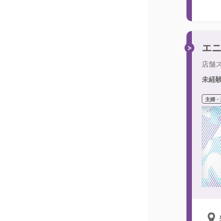
エ
店舗
未経
主婦・