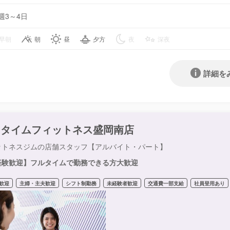
週3～4日
早朝
朝
昼
夕方
夜
深夜
詳細を
ニタイムフィットネス盛岡南店
ットネスジムの店舗スタッフ【アルバイト・パート】
経験歓迎】フルタイムで勤務できる方大歓迎
歓迎
主婦・主夫歓迎
シフト制勤務
未経験者歓迎
交通費一部支給
社員登用あり