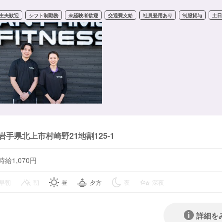
主夫歓迎
シフト制勤務
未経験者歓迎
交通費支給
社員登用あり
制服貸与
土
岩手県北上市村崎野21地割125-1
時給1,070円
早朝
朝
昼
夕方
夜
深夜
詳細を