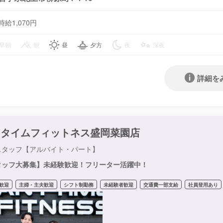
時給1,070円
早朝
朝
昼
夕方
夜
深夜
詳細を
ニタイムフィットネス盛岡菜園店
スタッフ【アルバイト・パート】
タッフ大募集】未経験歓迎！フリーター活躍中！
歓迎
主婦・主夫歓迎
シフト制勤務
未経験者歓迎
交通費一部支給
社員登用あり