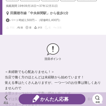
掲載期間 19年09月16日〜37年12月31日
田園都市線「中央林間駅」から徒歩1分
パート時給1,500円～（研修時1,400円）
早朝
朝
昼
夕方
夜
深夜
注目ポイント
＜未経験でも心配ありません！＞
当店で働く方のほとんどは未経験から始めています！
覚える事はたくさんありますが、一つ一つのお仕事は難しくあり
ませんので
先輩スタッフがついて丁寧に研修を致します。
かんたん応募
まずは笑顔で元気な接客ができれば、未経験の方でも、自信を持
検索
戻る
ってスタートできます！