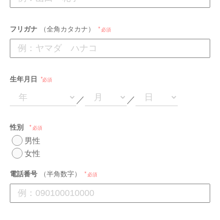
フリガナ
（全角カタカナ）
必須
生年月日
必須
／
／
性別
必須
男性
女性
電話番号
（半角数字）
必須