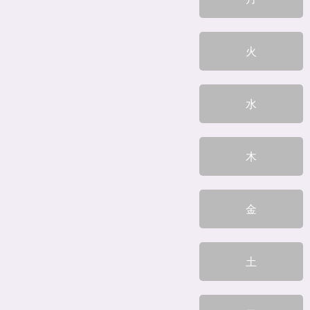
火
水
木
金
土