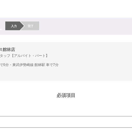
入力
完了
ス館林店
タッフ【アルバイト・パート】
車で5分・東武伊勢崎線 館林駅 車で7分
必須項目