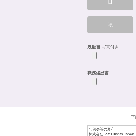
日
祝
履歴書
写真付き
職務経歴書
下
1. 法令等の遵守
株式会社Fast Fitness