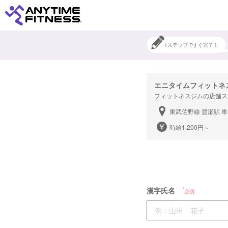
1ステップですぐ完了！
エニタイムフィットネ
フィットネスジムの店舗ス
東武佐野線 渡瀬駅 
時給1,200円～
漢字氏名
必須