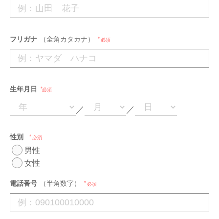
フリガナ
（全角カタカナ）
必須
生年月日
必須
／
／
性別
必須
男性
女性
電話番号
（半角数字）
必須