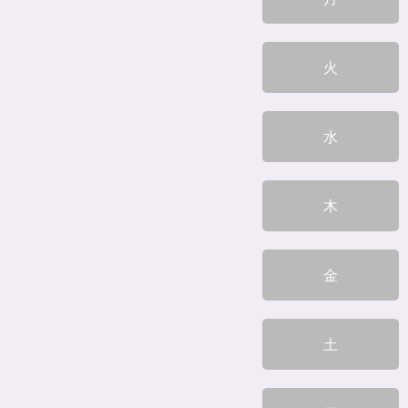
火
水
木
金
土