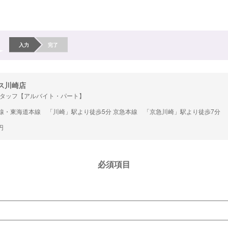
入力
完了
ス川崎店
タッフ【アルバイト・パート】
線・東海道本線 「川崎」駅より徒歩5分 京急本線 「京急川崎」駅より徒歩7分
円
必須項目