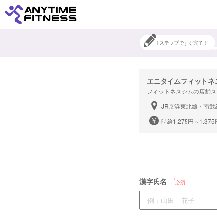
1ステップですぐ完了！
エニタイムフィットネ
フィットネスジムの店舗ス
JR京浜東北線・南武
時給1,275円～1,375
漢字氏名
必須