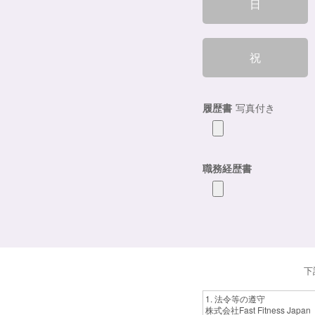
日
祝
履歴書
写真付き
職務経歴書
下
1. 法令等の遵守
株式会社Fast Fitness