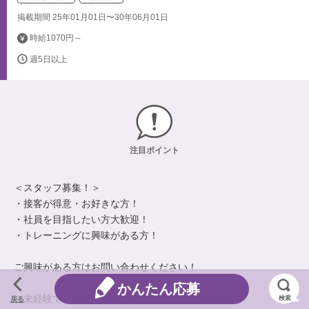
掲載期間 25年01月01日〜30年06月01日
時給1070円～
週5日以上
注目ポイント
＜スタッフ募集！＞
・接客が得意・お好きな方！
・社員を目指したい方大歓迎！
・トレーニングに興味がある方！
ご興味がある方はお問い合わせください！
かんたん応募
＜未経験でも心配ありません！＞
検索
戻る