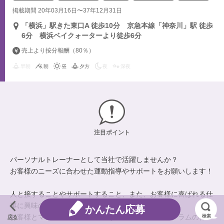
掲載期間 20年03月16日〜37年12月31日
「横浜」駅きた東口A 徒歩10分 京急本線「神奈川」駅 徒歩
6分 横浜ベイクォーターより徒歩6分
売上より按分報酬（80％）
早朝
朝
昼
夕方
夜
深夜
注目ポイント
パーソナルトレーナーとして当社で活躍しませんか？
お客様のニーズに合わせた運動指導やサポートをお願いします！
人と接することやサポートすること、また、お客様に喜ばれる仕
事に興味のある方
かんたん応募
お客様とマンツーマンで効果的なトレーニングプログラムの作
検索
戻る