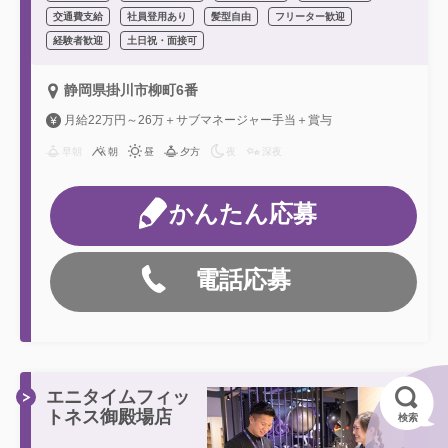
交通費支給
社員登用あり
髪型自由
フリーター歓迎
経験者歓迎
土日祝・面接可
静岡県掛川市柳町6番
月給22万円～26万＋サブマネージャー手当＋賞与
早朝
朝
昼
夕方
夜
深夜
かんたん応募
電話応募
エニタイムフィッ
トネス御殿場店
検索