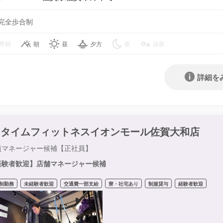
完全歩合制
早朝
朝
昼
夕方
夜
深夜
詳細を
ニタイムフィットネスイオンモール佐賀大和店
員マネージャー候補【正社員】
経験者歓迎】店舗マネージャー候補
制勤務
未経験者歓迎
交通費一部支給
寮・社宅あり
制服貸与
経験者歓迎