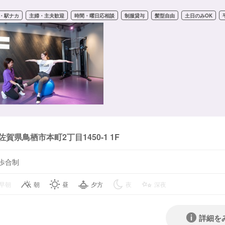
・駅ナカ
主婦・主夫歓迎
時間・曜日応相談
制服貸与
髪型自由
土日のみOK
佐賀県鳥栖市本町2丁目1450-1 1F
歩合制
早朝
朝
昼
夕方
夜
深夜
詳細を