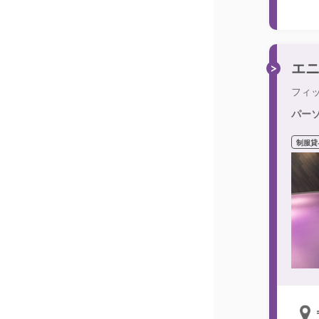
エ
フィ
パー
制服貸