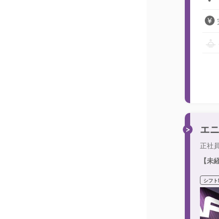
エ
正社
【未
シフト