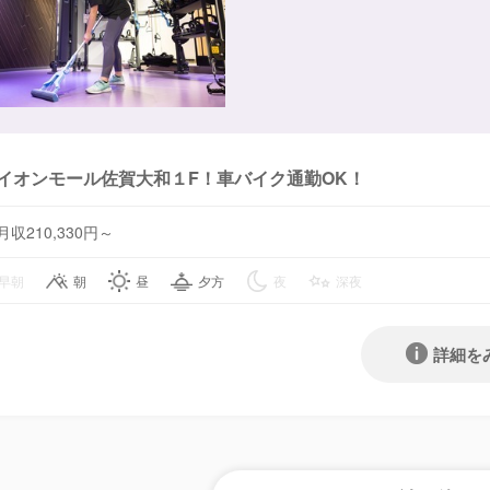
イオンモール佐賀大和１F！車バイク通勤OK！
月収210,330円～
早朝
朝
昼
夕方
夜
深夜
詳細を