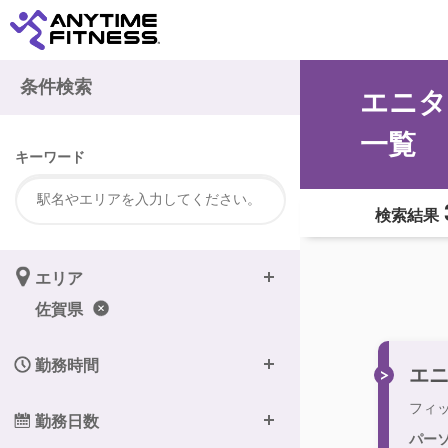
条件検索
エニタ
一覧
キーワード
検索結果
エリア
佐賀県
勤務時間
エ
フィ
勤務日数
パー