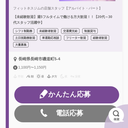
フィットネスジムの店舗スタッフ【アルバイト・パート】
【未経験歓迎】週5フルタイムで働ける方大歓迎！！【20代～30
代スタッフ活躍中】
シフト制勤務
未経験者歓迎
交通費支給
制服貸与
土日祝勤務歓迎
車通勤応相談
フリーター歓迎
経験者歓迎
大量募集
長崎県長崎市磯道町5-4
1,100円〜1,150円
早朝
朝
昼
夕方
夜
深夜
かんたん応募
電話応募
検索