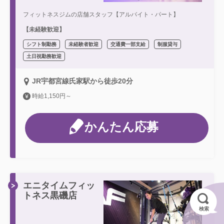
フィットネスジムの店舗スタッフ【アルバイト・パート】
【未経験歓迎】
シフト制勤務
未経験者歓迎
交通費一部支給
制服貸与
土日祝勤務歓迎
JR宇都宮線氏家駅から徒歩20分
時給1,150円～
かんたん応募
エニタイムフィッ
トネス黒磯店
検索