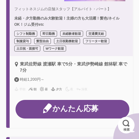
フィットネスジムの店舗スタッフ【アルバイト・パート】
未経・夕方勤務のみ大験歓迎！主婦の方も大活躍！髪色/ネイル
OK！ジム受付etc
シフト制勤務
即日勤務
未経験者歓迎
交通費支給
制服貸与
髪型自由
土日祝勤務歓迎
フリーター歓迎
土日祝・面接可
Wワーク歓迎
東武佐野線 渡瀬駅 車で5分・東武伊勢崎線 館林駅 車で
7分
時給1,200円～
早朝
朝
昼
夕方
夜
深夜
かんたん応募
検索